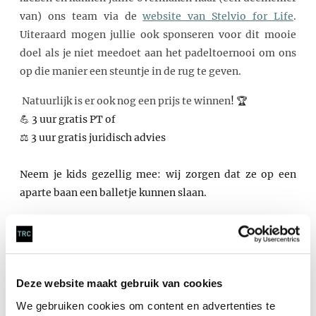
van) ons team via de
website van Stelvio for Life
.
Uiteraard mogen jullie ook sponseren voor dit mooie
doel als je niet meedoet aan het padeltoernooi om ons
op die manier een steuntje in de rug te geven.
Natuurlijk is er ook nog een prijs te winnen
! 🏆
💪 3 uur gratis PT of
⚖️ 3 uur gratis juridisch advies
Neem je kids gezellig mee: wij zorgen dat ze op een
aparte baan een balletje kunnen slaan.
AANMELDEN
Meld je aan
bij Ghislaine van Kooten van TRC advocaten
Deze website maakt gebruik van cookies
op
g.vankooten@trc-advocaten
of via Gijs Hogenkamp
We gebruiken cookies om content en advertenties te
van Move and Improve via whatsapp 06-25354527.