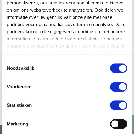
personaliseren, om functies voor social media te bieden
en om ons websiteverkeer te analyseren. Ook delen we
informatie over uw gebruik van onze site met onze
partners voor social media, adverteren en analyse. Deze
partners kunnen deze gegevens combineren met andere
informatie die u aan ze heeft verstrekt of die ze hebben
verzameld op basis van uw gebruik van hun services. U
TRC Advocaten
gaat akkoord met onze cookies als u onze website blijft
gebruiken.
Toestemmingsselectie
29 juni 2026
Noodzakelijk
Voorkeuren
TRC Advocaten
Statistieken
Marketing
GERELATEERDE ARTIKELEN